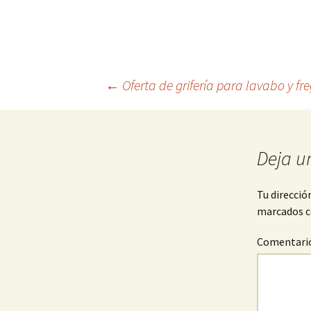
←
Oferta de grifería para lavabo y fr
Navegación
de
Deja u
entradas
Tu direcció
marcados 
Comentari