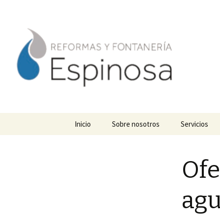
Baños, cocinas y reformas inte
Reformas 
Saltar
Inicio
Sobre nosotros
Servicios
al
contenido
Ofe
agu