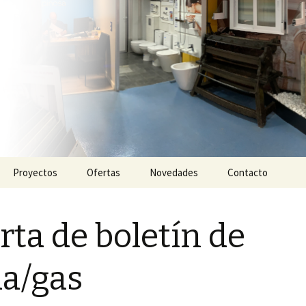
grales
y fontanería Es
Proyectos
Ofertas
Novedades
Contacto
Baños
rta de boletín de
Cocinas
Reformas integrales
a/gas