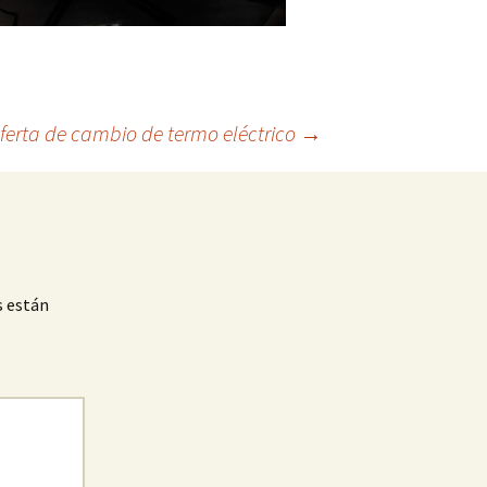
ferta de cambio de termo eléctrico
→
s están