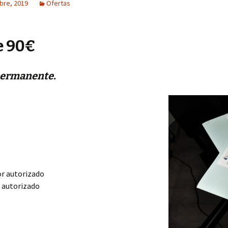
bre, 2019
Ofertas
e 90€
permanente.
or autorizado
r autorizado